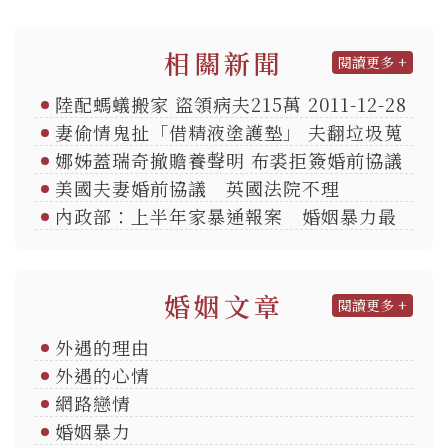
相關新聞
閱讀更多 +
陸配螞蟻搬家 盜領病夫215萬 2011-12-28
妻偷情鬼扯「借精液塗護墊」 夫翻垃圾蒐
證 2011-09-16
娜姊蓋瑞奇撤贍養聲明 布裘拒簽婚前協議
美國夫妻婚前協議 英國法院不理
內政部：上半年家暴通報案 婚姻暴力最
多
婚姻文章
閱讀更多 +
外遇的理由
外遇的心情
網路戀情
婚姻暴力