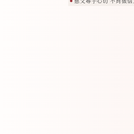
慈父尋子心切 不肖徵