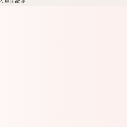
信人員猛敲詐