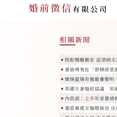
婚前徵信
有限公司
相關新聞
陸配螞蟻搬家 盜領病夫215
妻偷情鬼扯「借精液塗護墊」
娜姊蓋瑞奇撤贍養聲明
美國夫妻婚前協議 英
內政部：上半年家暴通
妻謊稱處女婚姻無效 法